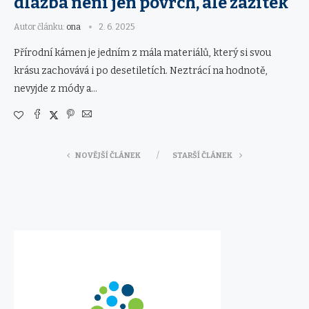
dlažba není jen povrch, ale zážitek
Autor článku:
ona
2. 6. 2025
Přírodní kámen je jedním z mála materiálů, který si svou
krásu zachovává i po desetiletích. Neztrácí na hodnotě,
nevyjde z módy a…
NOVĚJŠÍ ČLÁNEK
STARŠÍ ČLÁNEK