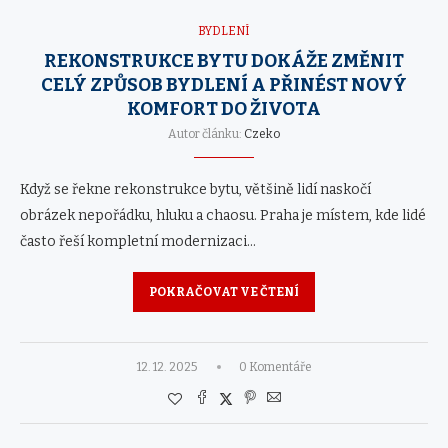
BYDLENÍ
REKONSTRUKCE BYTU DOKÁŽE ZMĚNIT
CELÝ ZPŮSOB BYDLENÍ A PŘINÉST NOVÝ
KOMFORT DO ŽIVOTA
Autor článku:
Czeko
Když se řekne rekonstrukce bytu, většině lidí naskočí
obrázek nepořádku, hluku a chaosu. Praha je místem, kde lidé
často řeší kompletní modernizaci…
POKRAČOVAT VE ČTENÍ
12. 12. 2025
0 Komentáře