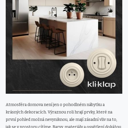
Atmosféra domova není jen o pohodlném nábytku a
krásných dekoracích. Výraznou roli hrají prvky, které na
první pohled možná nevyniknou, ale mají zásadní vliv na to,
jak se v prostoru cítíme. Barvy, materiály a osvětlení dokážou