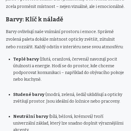
zcela proměnit místnost – nejen vizuálně, ale i emocionálně.
Barvy: Klíč k náladě
Barvy ovlivňují naše vnímání prostoru i emoce. Správně
zvolená paleta dokáže místnost opticky zvětšit, zútulnit
nebo rozzářit. Každý odstín v interiéru nese svou atmosféru:
Teplé barvy
(žlutá, oranžová, červená) navozují pocit
útulnosti a energie. Hodí se do prostor, kde chceme
podporovat komunikaci – například do obývacího pokoje
nebo kuchyně.
Studené barvy
(modrá, zelená, šedá) uklidňují a opticky
zvětšují prostor. Jsou ideální do ložnice nebo pracovny.
Neutrální barvy
(bílá, béžová, krémová) tvoří
univerzální základ, který lze snadno doplnit výraznějšími
akcenty.