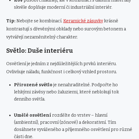
Kov
působí chladněji, ale v kombinaci s dalšími materiály
skvěle doplňuje moderní či industriální interiér.
Tip:
Nebojte se kombinací.
Keramické zásuvky
krásně
kontrastují s dřevěnými obklady nebo surovým betonem a
vytvářejí nezaměnitelný charakter.
Světlo: Duše interiéru
Osvětlení je jedním z nejdůležitějších prvků interiéru.
Ovlivňuje náladu, funkčnost i celkový vzhled prostoru.
Přirozené světlo
je nenahraditelné. Podpořte ho
lehkými závěsy nebo žaluziemi, které neblokují tok
denního světla.
Umělé osvětlení
rozdělte do vrstev – hlavní
(ambientní), pracovní (zónové) a dekorativní. Tím
dosáhnete vyváženého a příjemného osvětlení pro různé
části dne.