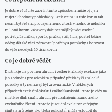
Je dobré vědět, že zabrán tímto způsobem může být jen
majetek hodnoty pohledávky. Exekuce na 10 tisíc korun tak
nesmí být řešena prodejem nemovitosti v hodnotě několika
milionů korun. Zabaveny dále nesmějí být věci osobní
potřeby. Lednička, sporák, pračka, stůl, židle, postel, běžné
oděvy, dětské věci, zdravotní potřeby a pomůcky a hotovost
do výše necelých 10 tisíc korun.
Co je dobré vědět
Dlužník je ale povinen uhradit i veškeré náklady exekuce, jako
jsou odměna pro advokáta, případné překlady či znalecké
posudky A ty nemusejí být zrovna nízké. V některých
případech exekuční částku i zněkolikanásobí. Proto je vždy na
místě se dluh snažit uhradit před zahájením samotného
exekučního řízení. Protože je soudní exekutor veřejným
činitelem (stejně jako třeba policista), může vstoupit do