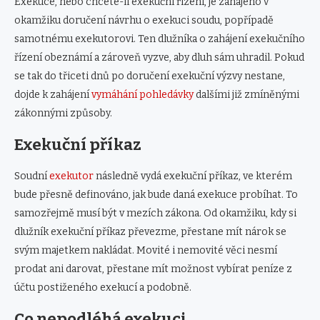
Exekuce, nebo chcete-li exekuční řízení, je zahájeno v
okamžiku doručení návrhu o exekuci soudu, popřípadě
samotnému exekutorovi. Ten dlužníka o zahájení exekučního
řízení obeznámí a zároveň vyzve, aby dluh sám uhradil. Pokud
se tak do třiceti dnů po doručení exekuční výzvy nestane,
dojde k zahájení
vymáhání pohledávky
dalšími již zmíněnými
zákonnými způsoby.
Exekuční příkaz
Soudní
exekutor
následně vydá exekuční příkaz, ve kterém
bude přesně definováno, jak bude daná exekuce probíhat. To
samozřejmě musí být v mezích zákona. Od okamžiku, kdy si
dlužník exekuční příkaz převezme, přestane mít nárok se
svým majetkem nakládat. Movité i nemovité věci nesmí
prodat ani darovat, přestane mít možnost vybírat peníze z
účtu postiženého exekucí a podobně.
Co nepodléhá exekuci