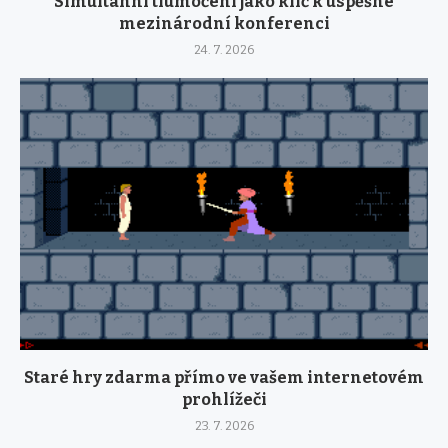
Simultánní tlumočení jako klíč k úspěšné
mezinárodní konferenci
24. 7. 2026
Staré hry zdarma přímo ve vašem internetovém
prohlížeči
23. 7. 2026