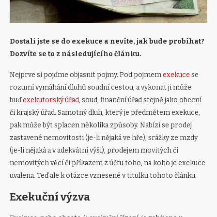
Dostali jste se do exekuce a nevíte, jak bude probíhat?
Dozvíte se to z následujícího článku.
Nejprve si pojďme objasnit pojmy. Pod pojmem
exekuce
se
rozumí vymáhání dluhů soudní cestou, a vykonat ji může
buď
exekutorský úřad
, soud, finanční úřad stejně jako obecní
či krajský úřad. Samotný dluh, který je předmětem exekuce,
pak může být splacen několika způsoby. Nabízí se prodej
zastavené nemovitosti (je-li nějaká ve hře), srážky ze mzdy
(je-li nějaká a v adekvátní výši), prodejem movitých či
nemovitých věcí či příkazem z účtu toho, na koho je exekuce
uvalena. Teď ale k otázce vznesené v titulku tohoto článku.
Exekuční výzva