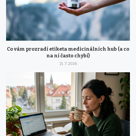
Co vám prozradí etiketa medicinálních hub (a co
na ní často chybí)
21. 7. 2026