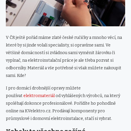
V ČR ještě pořád máme zlaté české ručičky a mnoho věcí, na
které by si jinde volali specialisty, si opravíme sami. Ve
většině domácností si zvládnou sami vyměnit žárovku či
vypínač, na elektroinstalační práce je ale třeba pozvat si
odborníky. Materiál a vše potřebné si však můžete nakoupit
sami. Kde?
I pro domácí drobnější opravy můžete
používat
elektromateriál
od vyhlášených výrobců, na který
spoléhají dokonce profesionálové. Pořídíte ho pohodlně
online na KVelektro.cz. Prodávají komponenty pro
průmyslové i domovní elektroinstalace, stačí si vybrat.