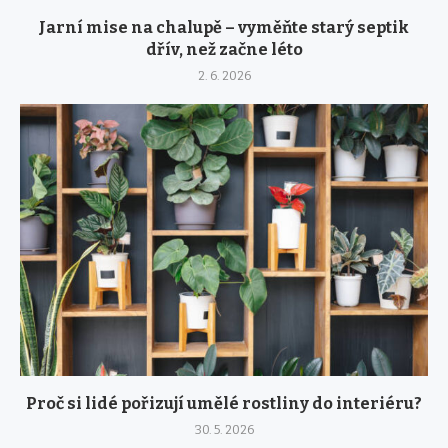
Jarní mise na chalupě – vyměňte starý septik
dřív, než začne léto
2. 6. 2026
Proč si lidé pořizují umělé rostliny do interiéru?
30. 5. 2026