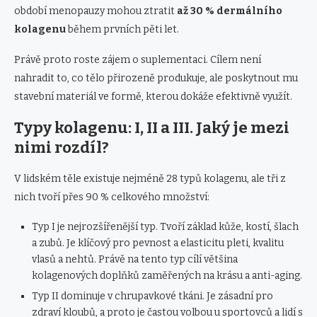
období menopauzy mohou ztratit
až 30 % dermálního
kolagenu
během prvních pěti let.
Právě proto roste zájem o suplementaci. Cílem není
nahradit to, co tělo přirozeně produkuje, ale poskytnout mu
stavební materiál ve formě, kterou dokáže efektivně využít.
Typy kolagenu: I, II a III. Jaký je mezi
nimi rozdíl?
V lidském těle existuje nejméně 28 typů kolagenu, ale tři z
nich tvoří přes 90 % celkového množství:
Typ I je nejrozšířenější typ. Tvoří základ kůže, kostí, šlach
a zubů. Je klíčový pro pevnost a elasticitu pleti, kvalitu
vlasů a nehtů. Právě na tento typ cílí většina
kolagenových doplňků zaměřených na krásu a anti-aging.
Typ II dominuje v chrupavkové tkáni. Je zásadní pro
zdraví kloubů, a proto je častou volbou u sportovců a lidí s