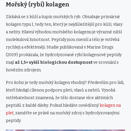
Mořský (rybí) kolagen
Získává se z kůží a šupin mořských ryb. Obsahuje primárně
kolagen typu I, tedy ten, který je nejdůležitější pro kůži, vlasy
a nehty. Hlavní výhodou mořského kolagenu je výrazně nižší
molekulová hmotnost. Peptidy jsou menší a tělo je vstřebá
rychleji a efektivněji. Studie publikovaná v Marine Drugs
(2019) prokázala, že hydrolyzované rybí kolagenové peptidy
mají
až 1,5× vyšší biologickou dostupnost
ve srovnání s
hovězím zdrojem.
Pro koho je tedy mořský kolagen vhodný? Především pro lidi,
kteří hledají cílenou podporu pleti, vlasů a nehtů. Vysoká
vstřebatelnost znamená, že tělo dostane více aktivních
peptidů z každé dávky. Pokud hledáte osvědčený
kolagen na
pleť
, zaměřte se právě na mořský zdroj s hydrolyzovanými
peptidy.