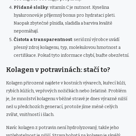
Přidané složky
: vitamín C je nutnost. Kyselina
hyaluronová je příjemný bonus pro hydrataci pleti.
Naopak zbytečné plnidla, sladidla a barviva kvalitě
nepomáhají.
Čistota a transparentnost
: seriózní výrobce uvádí
přesný zdroj kolagenu, typ, molekulovou hmotnost a
certifikace. Pokud tyto informace chybí, buďte obezřetní.
Kolagen v potravinách: stačí to?
Kolagen přirozeně najdete v kostních vývarech, kuřecí kůži,
rybích kůžích, vepřových nožičkách nebo želatině. Problém
je, že množství kolagenu v běžné stravě je dnes výrazně nižší
než u předchozích generací, protože jíme méně celých
zvířat, vnitřností i šlach.
Navíc kolagen z potravin není hydrolyzovaný, takže jeho
vstřebatelnost je nižší. Strava bohatá na kolagen je skvělý