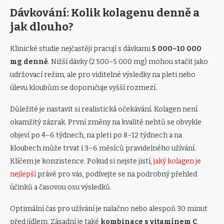
Dávkování: Kolik kolagenu denně a
jak dlouho?
Klinické studie nejčastěji pracují s dávkami
5 000–10 000
mg denně
. Nižší dávky (2 500–5 000 mg) mohou stačit jako
udržovací režim, ale pro viditelné výsledky na pleti nebo
úlevu kloubům se doporučuje vyšší rozmezí.
Důležité je nastavit si realistická očekávání. Kolagen není
okamžitý zázrak. První změny na kvalitě nehtů se obvykle
objeví po 4–6 týdnech, na pleti po 8–12 týdnech a na
kloubech může trvat i 3–6 měsíců pravidelného užívání.
Klíčem je konzistence. Pokud si nejste jistí,
jaký kolagen je
nejlepší
právě pro vás, podívejte se na podrobný přehled
účinků a časovou osu výsledků.
Optimální čas pro užívání je nalačno nebo alespoň 30 minut
před jídlem. Zásadní je také
kombinace s vitamínem C
,