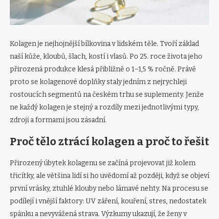
Kolagen je nejhojnější bílkovina v lidském těle. Tvoří základ
naší kůže, kloubů, šlach, kostí i vlasů. Po 25. roce života jeho
přirozená produkce klesá přibližně o 1–1,5 % ročně. Právě
proto se kolagenové doplňky staly jedním z nejrychleji
rostoucích segmentů na českém trhu se suplementy. Jenže
ne každý kolagen je stejný a rozdíly mezi jednotlivými typy,
zdroji a formami jsou zásadní.
Proč tělo ztrácí kolagen a proč to řešit
Přirozený úbytek kolagenu se začíná projevovat již kolem
třicítky, ale většina lidí si ho uvědomí až později, když se objeví
první vrásky, ztuhlé klouby nebo lámavé nehty. Na procesu se
podílejí i vnější faktory: UV záření, kouření, stres, nedostatek
spánku a nevyvážená strava. Výzkumy ukazují, že ženy v