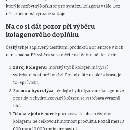
který je nezbytný kofaktor pro syntézu kolagenu v těle. Bez
něj se účinnost výrazně snižuje.
Na co si dát pozor při výběru
kolagenového doplňku
Český trh je zaplavený desítkami produktů a orientace v nich
není snadná. Při výběru se zaměřte na těchto pět kritérií:
Zdroj kolagenu
: mořský (rybí) kolagen má vyšší
vstřebatelnost než hovězí. Pokud cílíte na pleť a krásu, je
to lepší volba.
Forma a hydrolýza
: hledejte hydrolyzované kolagenové
peptidy. Nehydrolyzovaný kolagen se vstřebává výrazně
hůř.
Dávka v jedné porci
: porovnávejte obsah čistého
kolagenu, ne celkovou hmotnost produktu. Rozdíl mezi 3
000 mg a 10 000 mg je propastný.