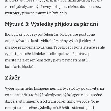
(mořský vs. hovězí), typy (I, II, III) i formami (hydrolyzovaný
vs. nehydrolyzovaný). Levný kolagen s nízkou dávkou a bez
hydrolýzy přinese minimální výsledky.
Mýtus č. 3: Výsledky přijdou za pár dní
Biologické procesy potřebují čas. Kolagen se postupně
zabudovává do tkání a viditelné změny vyžadují týdny až
měsíce pravidelného užívání. Trpělivost a konzistence se ale
vyplatí, protože klinické studie opakovaně potvrzují
měřitelné zlepšení elasticity pleti, pevnosti nehtů i
komfortu kloubů.
Závěr
Výběr správného kolagenu nemusí být složitý, pokud víte, na
co se zaměřit. Mořský hydrolyzovaný kolagen v dostatečné
dávce, s vitamínem C a od transparentního výrobce. To je
recept na skutečné výsledky. Ať už řešíte stárnutí pleti,