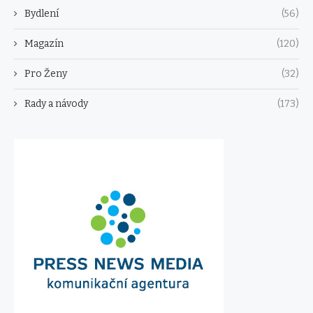
Bydlení
(56)
Magazín
(120)
Pro Ženy
(32)
Rady a návody
(173)