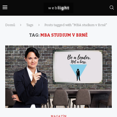
Domů
Tags
Posts tagged with "MBA studium v Brně"
TAG:
MBA STUDIUM V BRNĚ
MAGAZÍN