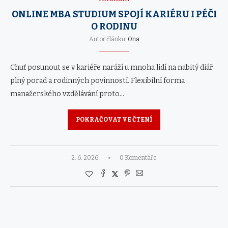
ONLINE MBA STUDIUM SPOJÍ KARIÉRU I PÉČI
O RODINU
Autor článku:
Ona
Chuť posunout se v kariéře naráží u mnoha lidí na nabitý diář
plný porad a rodinných povinností. Flexibilní forma
manažerského vzdělávání proto…
POKRAČOVAT VE ČTENÍ
2. 6. 2026
0 Komentáře