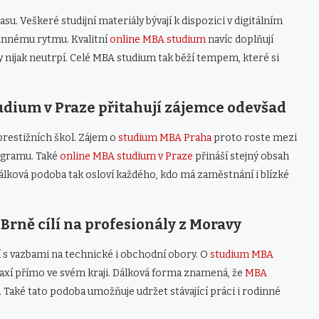
u. Veškeré studijní materiály bývají k dispozici v digitálním
dinnému rytmu. Kvalitní
online MBA studium
navíc doplňují
y nijak neutrpí. Celé MBA studium tak běží tempem, které si
dium v Praze přitahují zájemce odevšad
restižních škol. Zájem o
studium MBA Praha
proto roste mezi
ogramu. Také
online MBA studium v Praze
přináší stejný obsah
Dálková podoba tak osloví každého, kdo má zaměstnání i blízké
rně cílí na profesionály z Moravy
 s vazbami na technické i obchodní obory. O
studium MBA
 praxí přímo ve svém kraji. Dálková forma znamená, že
MBA
. Také tato podoba umožňuje udržet stávající práci i rodinné