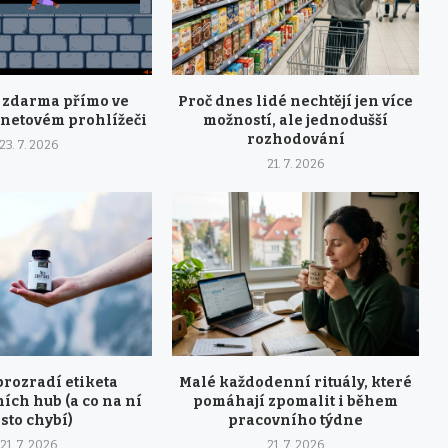
y zdarma přímo ve
Proč dnes lidé nechtějí jen více
rnetovém prohlížeči
možností, ale jednodušší
rozhodování
23. 7. 2026
21. 7. 2026
prozradí etiketa
Malé každodenní rituály, které
ích hub (a co na ní
pomáhají zpomalit i během
sto chybí)
pracovního týdne
21. 7. 2026
21. 7. 2026