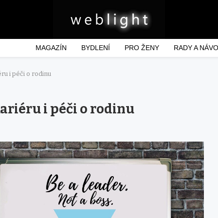
MAGAZÍN
BYDLENÍ
PRO ŽENY
RADY A NÁV
ru i péči o rodinu
riéru i péči o rodinu