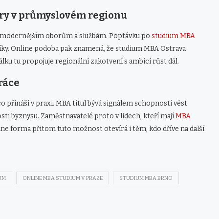
éry v průmyslovém regionu
 modernějším oborům a službám. Poptávku po
studium MBA
íky. Online podoba pak znamená, že studium MBA Ostrava
álku tu propojuje regionální zakotvení s ambicí růst dál.
ráce
 přináší v praxi. MBA titul bývá signálem schopnosti vést
sti byznysu. Zaměstnavatelé proto v lidech, kteří mají
MBA
online forma přitom tuto možnost otevírá i těm, kdo dříve na další
UM
ONLINE MBA STUDIUM V PRAZE
STUDIUM MBA BRNO