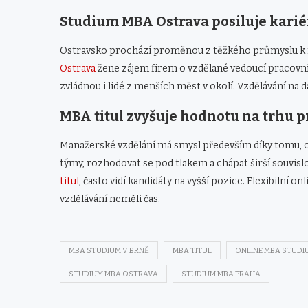
Studium MBA Ostrava posiluje kari
Ostravsko prochází proměnou z těžkého průmyslu k
Ostrava
žene zájem firem o vzdělané vedoucí pracovn
zvládnou i lidé z menších měst v okolí. Vzdělávání na d
MBA titul zvyšuje hodnotu na trhu p
Manažerské vzdělání má smysl především díky tomu, co
týmy, rozhodovat se pod tlakem a chápat širší souvislo
titul
, často vidí kandidáty na vyšší pozice. Flexibilní 
vzdělávání neměli čas.
MBA STUDIUM V BRNĚ
MBA TITUL
ONLINE MBA STUDI
STUDIUM MBA OSTRAVA
STUDIUM MBA PRAHA