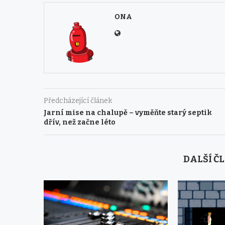
ONA
Předcházející článek
Jarní mise na chalupě – vyměňte starý septik
dřív, než začne léto
DALŠÍ Č