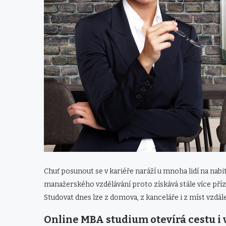
Chuť posunout se v kariéře naráží u mnoha lidí na nabi
manažerského vzdělávání proto získává stále více přízn
Studovat dnes lze z domova, z kanceláře i z míst vzdál
Online MBA studium otevírá cestu i