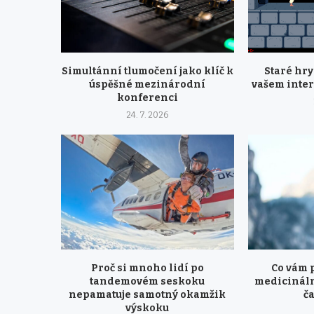
Simultánní tlumočení jako klíč k
Staré hr
úspěšné mezinárodní
vašem inte
konferenci
24. 7. 2026
Proč si mnoho lidí po
Co vám 
tandemovém seskoku
medicináln
nepamatuje samotný okamžik
ča
výskoku