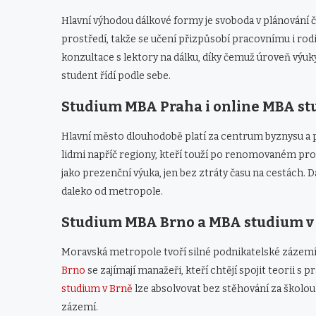
Hlavní výhodou dálkové formy je svoboda v plánování čas
prostředí, takže se učení přizpůsobí pracovnímu i ro
konzultace s lektory na dálku, díky čemuž úroveň výuk
student řídí podle sebe.
Studium MBA Praha i online MBA stu
Hlavní město dlouhodobě platí za centrum byznysu a p
lidmi napříč regiony, kteří touží po renomovaném pr
jako prezenční výuka, jen bez ztráty času na cestách. 
daleko od metropole.
Studium MBA Brno a MBA studium v B
Moravská metropole tvoří silné podnikatelské zázemí
Brno
se zajímají manažeři, kteří chtějí spojit teorii s
studium v Brně
lze absolvovat bez stěhování za školou
zázemí.