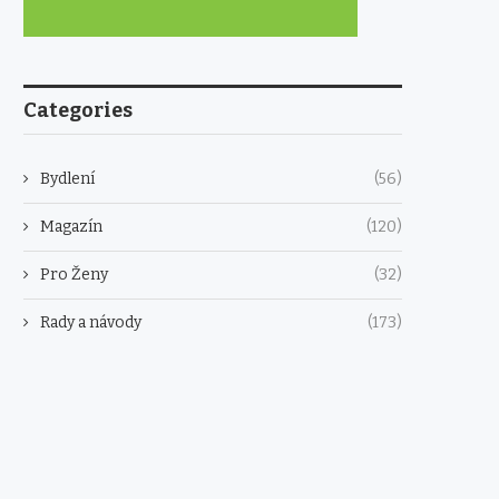
Categories
Bydlení
(56)
Magazín
(120)
Pro Ženy
(32)
Rady a návody
(173)