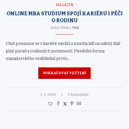
MAGAZÍN
ONLINE MBA STUDIUM SPOJÍ KARIÉRU I PÉČI
O RODINU
Autor článku:
Ona
Chuť posunout se v kariéře naráží u mnoha lidí na nabitý diář
plný porad a rodinných povinností. Flexibilní forma
manažerského vzdělávání proto…
POKRAČOVAT VE ČTENÍ
2. 6. 2026
0 Komentáře