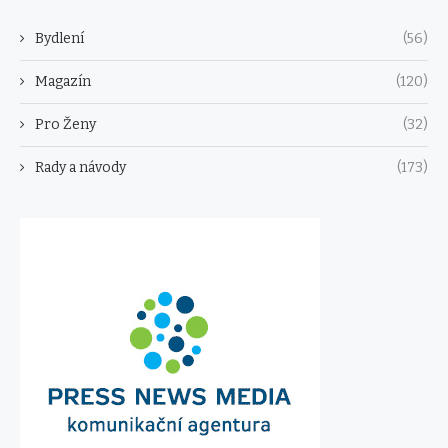
Bydlení
(56)
Magazín
(120)
Pro Ženy
(32)
Rady a návody
(173)