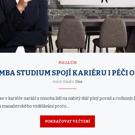
MAGAZÍN
MBA STUDIUM SPOJÍ KARIÉRU I PÉČI 
Autor článku:
Ona
e v kariéře naráží u mnoha lidí na nabitý diář plný porad a rodinnýc
ma manažerského vzdělávání proto…
POKRAČOVAT VE ČTENÍ