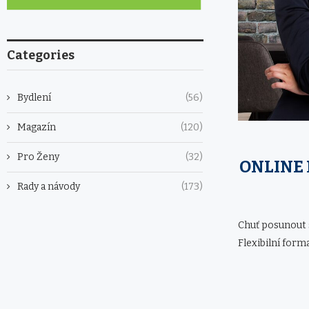
Categories
Bydlení
(56)
Magazín
(120)
Pro Ženy
(32)
ONLINE 
Rady a návody
(173)
Chuť posunout s
Flexibilní for