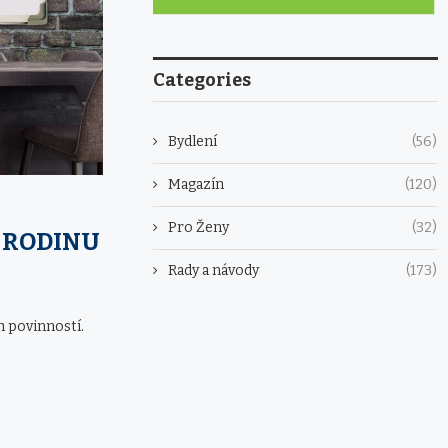
Categories
Bydlení
(56)
Magazín
(120)
Pro Ženy
(32)
O RODINU
Rady a návody
(173)
h povinností.