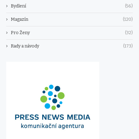
Bydlení
(56)
Magazín
(120)
Pro Ženy
(32)
Rady a návody
(173)