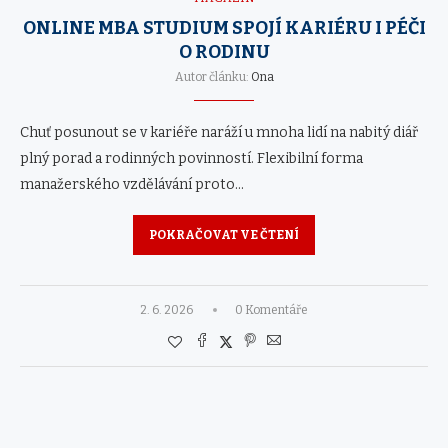
ONLINE MBA STUDIUM SPOJÍ KARIÉRU I PÉČI
O RODINU
Autor článku:
Ona
Chuť posunout se v kariéře naráží u mnoha lidí na nabitý diář
plný porad a rodinných povinností. Flexibilní forma
manažerského vzdělávání proto…
POKRAČOVAT VE ČTENÍ
2. 6. 2026
0 Komentáře