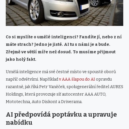
Co si myslíte o umělé inteligenci? Fandíte jí, nebo z ní
máte strach? Jedno je jisté. AI tu s námi je a bude.
Zřejmě ve větší míře než dosud. To musíme přijmout
jako holý fakt.
Umělá inteligence má své čestné místo ve spoustě oborů
napříč odvětvími. Například
v AAA šlapou do AI
opravdu
razantně, jak říká Petr Vaněček, spolugenerální ředitel AURES
Holdings, která provozuje síť autocenter AAA AUTO,
Mototechna, Auto Diskont a Driverama.
AI p
ředpovídá poptávku a upravuje
nabídku