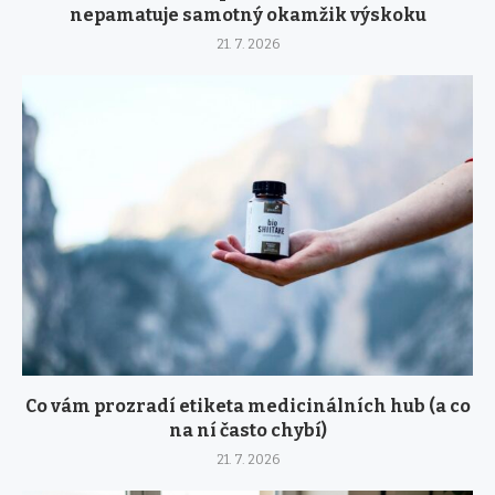
nepamatuje samotný okamžik výskoku
21. 7. 2026
Co vám prozradí etiketa medicinálních hub (a co
na ní často chybí)
21. 7. 2026