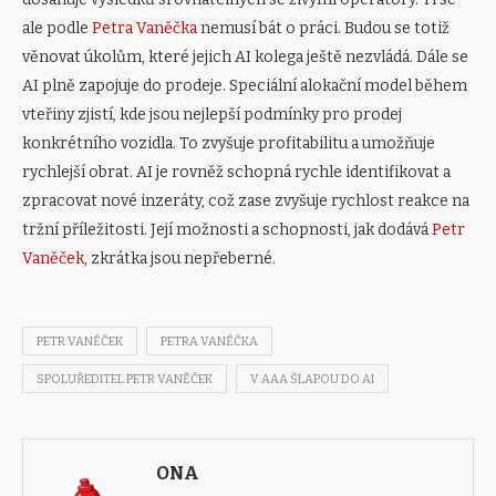
ale podle
Petra Vaněčka
nemusí bát o práci. Budou se totiž
věnovat úkolům, které jejich AI kolega ještě nezvládá. Dále se
AI plně zapojuje do prodeje. Speciální alokační model během
vteřiny zjistí, kde jsou nejlepší podmínky pro prodej
konkrétního vozidla. To zvyšuje profitabilitu a umožňuje
rychlejší obrat. AI je rovněž schopná rychle identifikovat a
zpracovat nové inzeráty, což zase zvyšuje rychlost reakce na
tržní příležitosti. Její možnosti a schopnosti, jak dodává
Petr
Vaněček
, zkrátka jsou nepřeberné.
PETR VANĚČEK
PETRA VANĚČKA
SPOLUŘEDITEL PETR VANĚČEK
V AAA ŠLAPOU DO AI
ONA