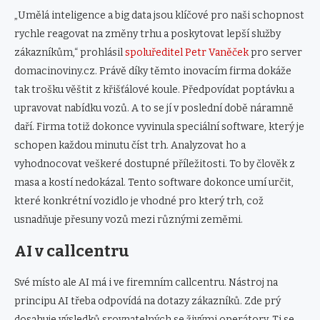
„Umělá inteligence a big data jsou klíčové pro naši schopnost
rychle reagovat na změny trhu a poskytovat lepší služby
zákazníkům,“ prohlásil
spoluředitel Petr Vaněček
pro server
domacinoviny.cz. Právě díky těmto inovacím firma dokáže
tak trošku věštit z křišťálové koule. Předpovídat poptávku a
upravovat nabídku vozů. A to se jí v poslední době náramně
daří. Firma totiž dokonce vyvinula speciální software, který je
schopen každou minutu číst trh. Analyzovat ho a
vyhodnocovat veškeré dostupné příležitosti. To by člověk z
masa a kostí nedokázal. Tento software dokonce umí určit,
které konkrétní vozidlo je vhodné pro který trh, což
usnadňuje přesuny vozů mezi různými zeměmi.
AI v callcentru
Své místo ale AI má i ve firemním callcentru. Nástroj na
principu AI třeba odpovídá na dotazy zákazníků. Zde prý
dosahuje výsledků srovnatelných se živými operátory. Ti se