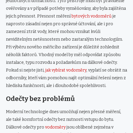
jednotlivých domácností. Tyto přístroje musí být pravidelně
ověřovány a v případě potřeby vyměňovány, aby byla zajištěna
jejich přesnost. Přesnost měření
bytových vodoměrů
je
naprosto zásadní nejen pro správné účtování, ale i pro
zamezení ztrát vody, které mohou vznikat kvůli
neviditelným netěsnostem nebo zastaralým technologiím.
Při výběru nového měřicího zařízení je důležité zohlednit
několik faktorů. Vhodný model by měl odpovídat způsobu
instalace, typu rozvodu a požadavkům na dálkové odečty.
Pokud si nejste jisti,
jak vybírat vodoměry
, vyplatí se obrátit na
odborníky, kteří vám pomohou najít optimální řešení nejen z
hlediska funkčnosti, ale i dlouhodobé spolehlivosti.
Odečty bez problémů
Moderní technologie dnes umožňují nejen přesné měření,
ale také komfortní odečty bez nutnosti vstupu do bytu.
Dálkové odečty pro
vodoměry
jsou oblíbené zejména v