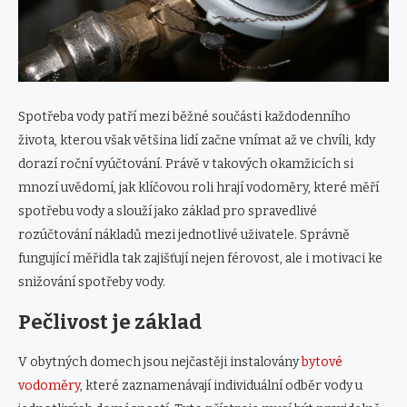
Spotřeba vody patří mezi běžné součásti každodenního
života, kterou však většina lidí začne vnímat až ve chvíli, kdy
dorazí roční vyúčtování. Právě v takových okamžicích si
mnozí uvědomí, jak klíčovou roli hrají vodoměry, které měří
spotřebu vody a slouží jako základ pro spravedlivé
rozúčtování nákladů mezi jednotlivé uživatele. Správně
fungující měřidla tak zajišťují nejen férovost, ale i motivaci ke
snižování spotřeby vody.
Pečlivost je základ
V obytných domech jsou nejčastěji instalovány
bytové
vodoměry
, které zaznamenávají individuální odběr vody u