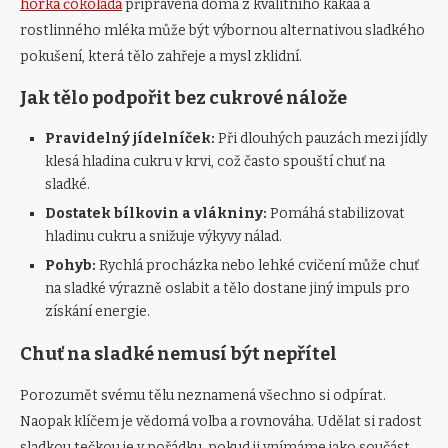
horká čokoláda
připravená doma z kvalitního kakaa a
rostlinného mléka může být výbornou alternativou sladkého
pokušení, která tělo zahřeje a mysl zklidní.
Jak tělo podpořit bez cukrové nálože
Pravidelný jídelníček:
Při dlouhých pauzách mezi jídly
klesá hladina cukru v krvi, což často spouští chuť na
sladké.
Dostatek bílkovin a vlákniny:
Pomáhá stabilizovat
hladinu cukru a snižuje výkyvy nálad.
Pohyb:
Rychlá procházka nebo lehké cvičení může chuť
na sladké výrazně oslabit a tělo dostane jiný impuls pro
získání energie.
Chuť na sladké nemusí být nepřítel
Porozumět svému tělu neznamená všechno si odpírat.
Naopak klíčem je vědomá volba a rovnováha. Udělat si radost
sladkou tečkou je v pořádku, pokud ji vnímáme jako součást