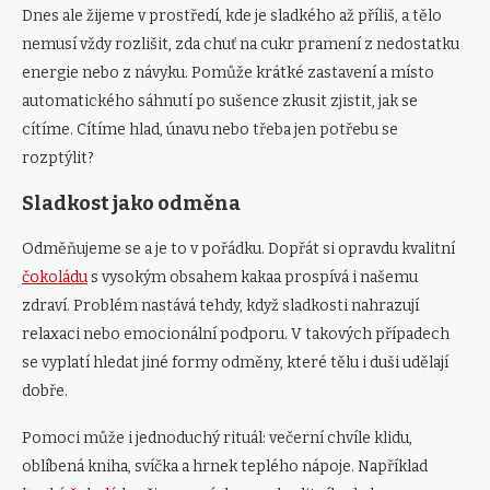
Dnes ale žijeme v prostředí, kde je sladkého až příliš, a tělo
nemusí vždy rozlišit, zda chuť na cukr pramení z nedostatku
energie nebo z návyku. Pomůže krátké zastavení a místo
automatického sáhnutí po sušence zkusit zjistit, jak se
cítíme. Cítíme hlad, únavu nebo třeba jen potřebu se
rozptýlit?
Sladkost jako odměna
Odměňujeme se a je to v pořádku. Dopřát si opravdu kvalitní
čokoládu
s vysokým obsahem kakaa prospívá i našemu
zdraví. Problém nastává tehdy, když sladkosti nahrazují
relaxaci nebo emocionální podporu. V takových případech
se vyplatí hledat jiné formy odměny, které tělu i duši udělají
dobře.
Pomoci může i jednoduchý rituál: večerní chvíle klidu,
oblíbená kniha, svíčka a hrnek teplého nápoje. Například