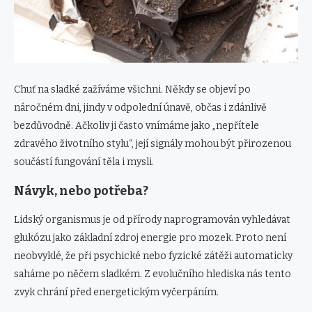
Chuť na sladké zažíváme všichni. Někdy se objeví po
náročném dni, jindy v odpolední únavě, občas i zdánlivě
bezdůvodně. Ačkoliv ji často vnímáme jako „nepřítele
zdravého životního stylu“, její signály mohou být přirozenou
součástí fungování těla i mysli.
Návyk, nebo potřeba?
Lidský organismus je od přírody naprogramován vyhledávat
glukózu jako základní zdroj energie pro mozek. Proto není
neobvyklé, že při psychické nebo fyzické zátěži automaticky
saháme po něčem sladkém. Z evolučního hlediska nás tento
zvyk chrání před energetickým vyčerpáním.