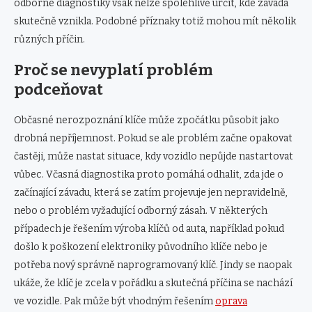
odborné diagnostiky však nelze spolehlivě určit, kde závada
skutečně vznikla. Podobné příznaky totiž mohou mít několik
různých příčin.
Proč se nevyplatí problém
podceňovat
Občasné nerozpoznání klíče může zpočátku působit jako
drobná nepříjemnost. Pokud se ale problém začne opakovat
častěji, může nastat situace, kdy vozidlo nepůjde nastartovat
vůbec. Včasná diagnostika proto pomáhá odhalit, zda jde o
začínající závadu, která se zatím projevuje jen nepravidelně,
nebo o problém vyžadující odborný zásah. V některých
případech je řešením výroba klíčů od auta, například pokud
došlo k poškození elektroniky původního klíče nebo je
potřeba nový správně naprogramovaný klíč. Jindy se naopak
ukáže, že klíč je zcela v pořádku a skutečná příčina se nachází
ve vozidle. Pak může být vhodným řešením
oprava