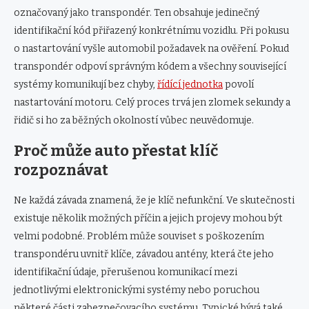
označovaný jako transpondér. Ten obsahuje jedinečný
identifikační kód přiřazený konkrétnímu vozidlu. Při pokusu
o nastartování vyšle automobil požadavek na ověření. Pokud
transpondér odpoví správným kódem a všechny související
systémy komunikují bez chyby,
řídící jednotka
povolí
nastartování motoru. Celý proces trvá jen zlomek sekundy a
řidič si ho za běžných okolností vůbec neuvědomuje.
Proč může auto přestat klíč
rozpoznávat
Ne každá závada znamená, že je klíč nefunkční. Ve skutečnosti
existuje několik možných příčin a jejich projevy mohou být
velmi podobné. Problém může souviset s poškozením
transpondéru uvnitř klíče, závadou antény, která čte jeho
identifikační údaje, přerušenou komunikací mezi
jednotlivými elektronickými systémy nebo poruchou
některé části zabezpečovacího systému. Typické bývá také