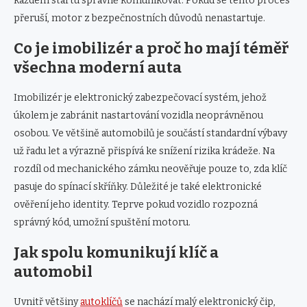
každém startu správně komunikovat. Pokud se tento proces
přeruší, motor z bezpečnostních důvodů nenastartuje.
Co je imobilizér a proč ho mají téměř
všechna moderní auta
Imobilizér je elektronický zabezpečovací systém, jehož
úkolem je zabránit nastartování vozidla neoprávněnou
osobou. Ve většině automobilů je součástí standardní výbavy
už řadu let a výrazně přispívá ke snížení rizika krádeže. Na
rozdíl od mechanického zámku neověřuje pouze to, zda klíč
pasuje do spínací skříňky. Důležité je také elektronické
ověření jeho identity. Teprve pokud vozidlo rozpozná
správný kód, umožní spuštění motoru.
Jak spolu komunikují klíč a
automobil
Uvnitř většiny
autoklíčů
se nachází malý elektronický čip,