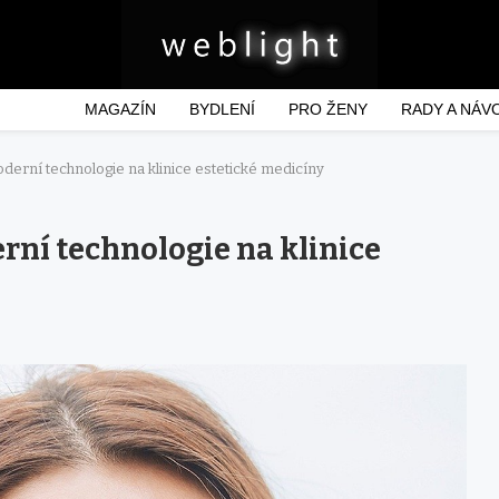
MAGAZÍN
BYDLENÍ
PRO ŽENY
RADY A NÁV
oderní technologie na klinice estetické medicíny
rní technologie na klinice