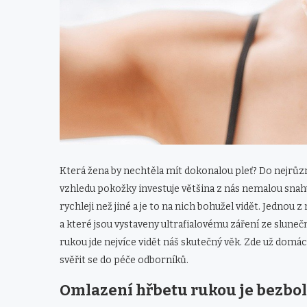
Která žena by nechtěla mít dokonalou pleť? Do nejrůz
vzhledu pokožky investuje většina z nás nemalou snah
rychleji než jiné a je to na nich bohužel vidět. Jednou 
a které jsou vystaveny ultrafialovému záření ze slunečn
rukou jde nejvíce vidět náš skutečný věk. Zde už domácí
svěřit se do péče odborníků.
Omlazení hřbetu rukou je bezbo