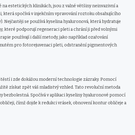
a estetických klinikách, jsou z valné většiny neinvazivní a
i, která spočívá v injekčním vpravování roztoku obsahujícího
. Nejčastěji se používá kyselina hyaluronová, která hydratuje
ny, které podporují regeneraci pleti a chrání ji před volnými
ie používají i další metody, jako například ozařování
nutém pro fotorejuvenaci pleti, odstranění pigmentových
. Naštěstí i zde dokážou moderní technologie zázraky. Pomocí
itě získat zpět váš mladistvý vzhled. Tato revoluční metoda
ky bezbolestná. Spočívá v aplikaci kyseliny hyaluronové pomocí
bličeji, čímž dojde k redukci vrásek, obnovení kontur obličeje a