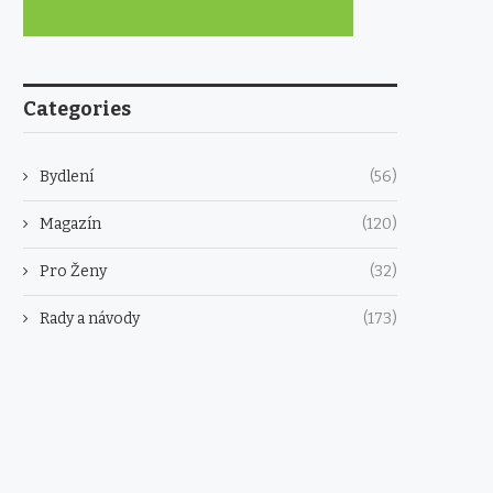
Categories
Bydlení
(56)
Magazín
(120)
Pro Ženy
(32)
Rady a návody
(173)