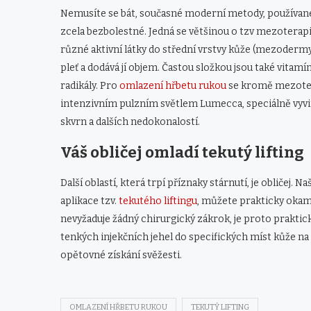
Nemusíte se bát, současné moderní metody, používané n
zcela bezbolestné. Jedná se většinou o tzv mezoterapi
různé aktivní látky do střední vrstvy kůže (mezodermy)
pleť a dodává jí objem. Častou složkou jsou také vitamí
radikály. Pro
omlazení hřbetu rukou
se kromě mezoterap
intenzivním pulzním světlem Lumecca, speciálně vyvi
skvrn a dalších nedokonalostí.
Váš obličej omladí tekutý lifting
Další oblastí, která trpí příznaky stárnutí, je obličej
aplikace tzv.
tekutého liftingu
, můžete prakticky okamž
nevyžaduje žádný chirurgický zákrok, je proto praktic
tenkých injekčních jehel do specifických míst kůže na o
opětovné získání svěžesti.
OMLAZENÍ HŘBETU RUKOU
TEKUTÝ LIFTING