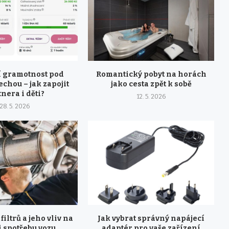
 gramotnost pod
Romantický pobyt na horách
echou – jak zapojit
jako cesta zpět k sobě
nera i děti?
12. 5. 2026
28. 5. 2026
filtrů a jeho vliv na
Jak vybrat správný napájecí
i spotřebu vozu
adaptér pro vaše zařízení