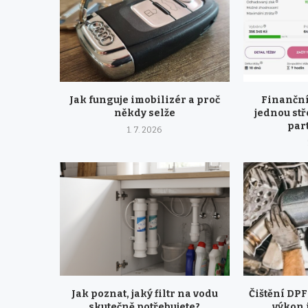
Jak funguje imobilizér a proč
Finanční
někdy selže
jednou stř
part
1. 7. 2026
Jak poznat, jaký filtr na vodu
Čištění DPF 
skutečně potřebujete?
výkon 