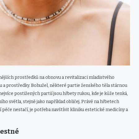
nějších prostředků na obnovu a revitalizaci mladistvého
u a prostředky. Bohužel, některé partie ženského těla stárnou
z nejvíce postižených partií jsou hřbety rukou, kde je kůže tenká,
ího světla, stejně jako například obličej. Právě na hřbetech
 péče nestačí, je potřeba navštívit kliniku estetické medicíny a
lestné