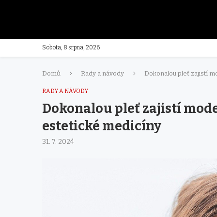
Sobota, 8 srpna, 2026
Domů
Rady a návody
Dokonalou pleť zajistí m
RADY A NÁVODY
Dokonalou pleť zajistí mode
estetické medicíny
31. 7. 2024