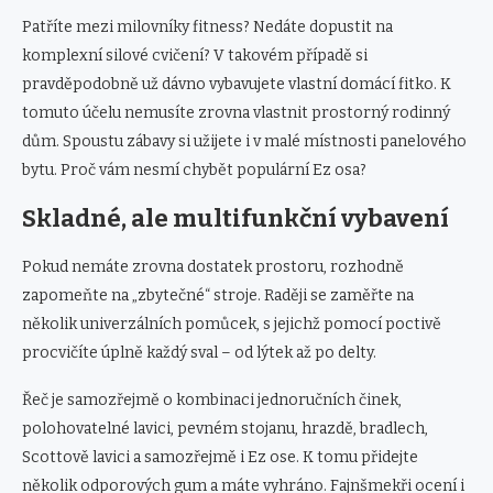
Patříte mezi milovníky fitness? Nedáte dopustit na
komplexní silové cvičení? V takovém případě si
pravděpodobně už dávno vybavujete vlastní domácí fitko. K
tomuto účelu nemusíte zrovna vlastnit prostorný rodinný
dům. Spoustu zábavy si užijete i v malé místnosti panelového
bytu. Proč vám nesmí chybět populární Ez osa?
Skladné, ale multifunkční vybavení
Pokud nemáte zrovna dostatek prostoru, rozhodně
zapomeňte na „zbytečné“ stroje. Raději se zaměřte na
několik univerzálních pomůcek, s jejichž pomocí poctivě
procvičíte úplně každý sval – od lýtek až po delty.
Řeč je samozřejmě o kombinaci jednoručních činek,
polohovatelné lavici, pevném stojanu, hrazdě, bradlech,
Scottově lavici a samozřejmě i Ez ose. K tomu přidejte
několik odporových gum a máte vyhráno. Fajnšmekři ocení i