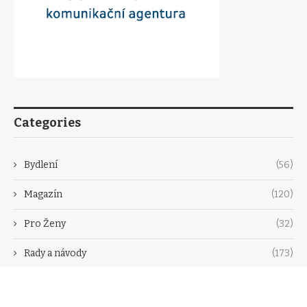
Categories
Bydlení
(56)
Magazín
(120)
Pro Ženy
(32)
Rady a návody
(173)