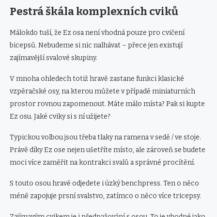
Pestrá škála komplexních cviků
Málokdo tuší, že Ez osa není vhodná pouze pro cvičení
bicepsů. Nebudeme si nic nalhávat – přece jen existují
zajímavější svalové skupiny.
V mnoha ohledech totiž hravě zastane funkci klasické
vzpěračské osy, na kterou můžete v případě miniaturních
prostor rovnou zapomenout. Máte málo místa? Pak si kupte
Ez osu. Jaké cviky si s ní užijete?
Typickou volbou jsou třeba tlaky na ramena v sedě / ve stoje.
Právě díky Ez ose nejen ušetříte místo, ale zároveň se budete
moci více zaměřit na kontrakci svalů a správné procítění.
S touto osou hravě odjedete i úzký benchpress. Ten o něco
méně zapojuje prsní svalstvo, zatímco o něco více tricepsy.
Zajímavým cvikem je i předpažování s osou. To je vhodné jako