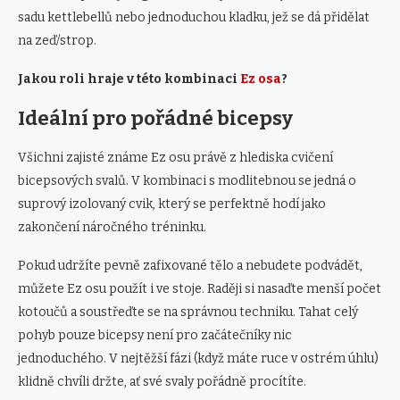
sadu kettlebellů nebo jednoduchou kladku, jež se dá přidělat
na zeď/strop.
Jakou roli hraje v této kombinaci
Ez osa
?
Ideální pro pořádné bicepsy
Všichni zajisté známe Ez osu právě z hlediska cvičení
bicepsových svalů. V kombinaci s modlitebnou se jedná o
suprový izolovaný cvik, který se perfektně hodí jako
zakončení náročného tréninku.
Pokud udržíte pevně zafixované tělo a nebudete podvádět,
můžete Ez osu použít i ve stoje. Raději si nasaďte menší počet
kotoučů a soustřeďte se na správnou techniku. Tahat celý
pohyb pouze bicepsy není pro začátečníky nic
jednoduchého. V nejtěžší fázi (když máte ruce v ostrém úhlu)
klidně chvíli držte, ať své svaly pořádně procítíte.