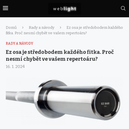
Domů
Rady a návody
Ez osa je středobodem každého
fitka. Proč nesmí chybět ve vašem repertoáru?
RADY A NÁVODY
Ez osa je středobodem každého fitka. Proč
nesmí chybět ve vašem repertoáru?
16. 1. 2024