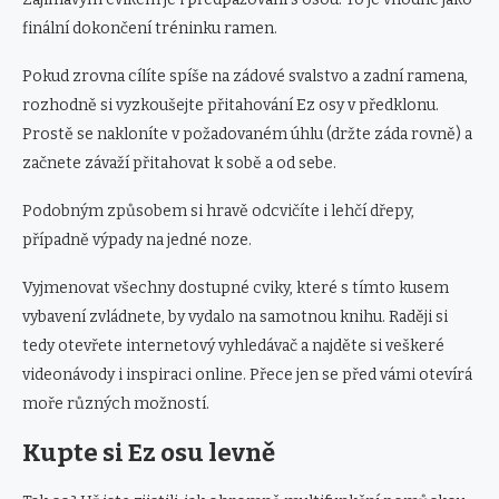
finální dokončení tréninku ramen.
Pokud zrovna cílíte spíše na zádové svalstvo a zadní ramena,
rozhodně si vyzkoušejte přitahování Ez osy v předklonu.
Prostě se nakloníte v požadovaném úhlu (držte záda rovně) a
začnete závaží přitahovat k sobě a od sebe.
Podobným způsobem si hravě odcvičíte i lehčí dřepy,
případně výpady na jedné noze.
Vyjmenovat všechny dostupné cviky, které s tímto kusem
vybavení zvládnete, by vydalo na samotnou knihu. Raději si
tedy otevřete internetový vyhledávač a najděte si veškeré
videonávody i inspiraci online. Přece jen se před vámi otevírá
moře různých možností.
Kupte si Ez osu levně