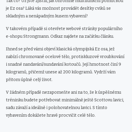
Tak co? Už jste zjistili, jak ohromně multifunkční pomůckou
je Ez osa? Láká vás možnost provádět desítky cviků se
skladným a nenápadným kusem vybavení?
V takovém případě si otevřete webové stránky populárního
e-shopu Strongmann. Odkaz najdete na začátku článku.
Ihned se před vámi objeví klasická olympijská Ez osa, jež
nabízí chromované ocelové tělo, protiskluzové vroubkování
i snadné nandavání/sundavání kotoučů. Její hmotnost činí 9
kilogramů, přičemž unese až 200 kilogramů. Vydrží vám
přitom úplně celý život.
V žádném případě nezapomeňte ani na to, že k úspěšnému
tréninku budete potřebovat minimálně ještě Scottovu lavici,
sadu závaží a ideálně i polohovatelnou lavici. S tímto
vybavením dokážete hravě procvičit celé tělo.