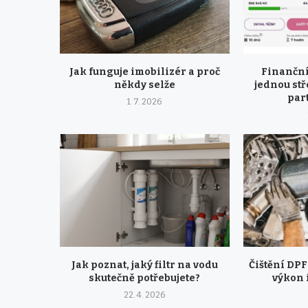
Jak funguje imobilizér a proč
Finanční
někdy selže
jednou stř
part
1. 7. 2026
Jak poznat, jaký filtr na vodu
Čištění DPF 
skutečně potřebujete?
výkon 
22. 4. 2026