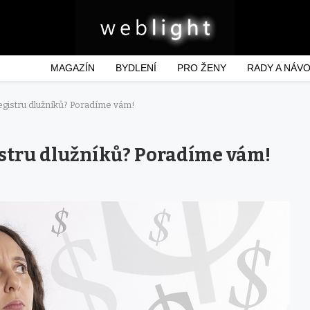
MAGAZÍN
BYDLENÍ
PRO ŽENY
RADY A NÁV
 registru dlužníků? Poradíme vám!
gistru dlužníků? Poradíme vám!