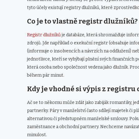
tyto účely existují registry dlužníků, které zprostřed
Co je to vlastně registr dlužníků?
Registr dlužníků
je databáze, která shromažďuje infor
zdrojů. Jde například o exekuční registr (obsahuje inf
(informuje o insolvencích a návrzích na oddlužení) ne
jednotlivce, kteří se vyhýbají plnění svých finančních 
která osoba nebo společnost vedena jako dlužník. Proc
během pár minut.
Kdy je vhodné si výpis z registru
Ač se to někomu může zdát jako zabiják romantiky, jed
partnerky. Páry v manželství často sdílejí majetek či p
alternativou či předstupněm manželské smlouvy. Pokud
zaměstnance a obchodní partnery. Nechceme navázat s
minulost.