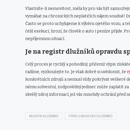
Vlastníte-li nemovitost, měla by pro vás být samozře
vymáhat na chronických neplatičích nájem soudně! Druh
Často se proto uchylujeme k výběru ojetého vozu, a te
čelil exekuci, hrozí, že člověk o auto i peníze přijde
nepříjemnou situací.
Je na registr dlužníků opravdu s
Celý proces je rychlý a pohodlný, přičemž výpis získá
radíme, vyzkoušejte to. Je však dobré si uvědomit, že
v
konkrétních zdrojů a nemusí vždy pokrývat veškeré det
němu solventní, zodpovědný jedinec může zaplatit za c
skvělý zdroj informací, jež vás mnohdy ochrání před
REGISTR DLUŽNÍKŮ
VÝPIS Z REGISTRU DLUŽNÍKŮ