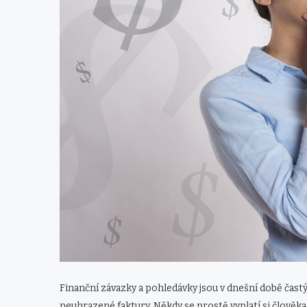
Finanční závazky a pohledávky jsou v dnešní době čast
neuhrazené faktury. Někdy se prostě vyplatí si člověk