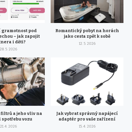
 gramotnost pod
Romantický pobyt na horách
echou – jak zapojit
jako cesta zpět k sobě
nera i děti?
12. 5. 2026
28. 5. 2026
filtrů a jeho vliv na
Jak vybrat správný napájecí
i spotřebu vozu
adaptér pro vaše zařízení
21. 4. 2026
15. 4. 2026