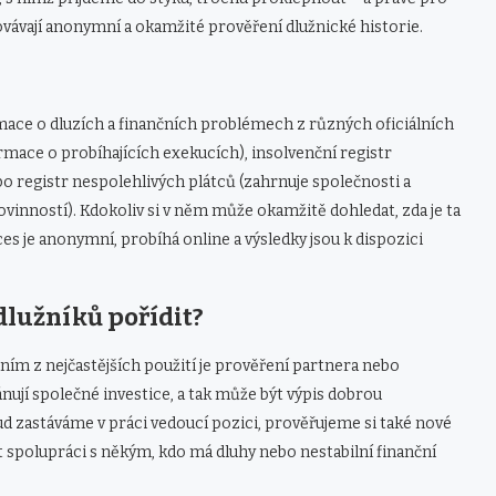
kovávají anonymní a okamžité prověření dlužnické historie.
mace o dluzích a finančních problémech z různých oficiálních
ormace o probíhajících exekucích), insolvenční registr
bo registr nespolehlivých plátců (zahrnuje společnosti a
povinností). Kdokoliv si v něm může okamžitě dohledat, zda je ta
es je anonymní, probíhá online a výsledky jsou k dispozici
 dlužníků pořídit?
ním z nejčastějších použití je prověření partnera nebo
lánují společné investice, a tak může být výpis dobrou
 zastáváme v práci vedoucí pozici, prověřujeme si také nové
polupráci s někým, kdo má dluhy nebo nestabilní finanční