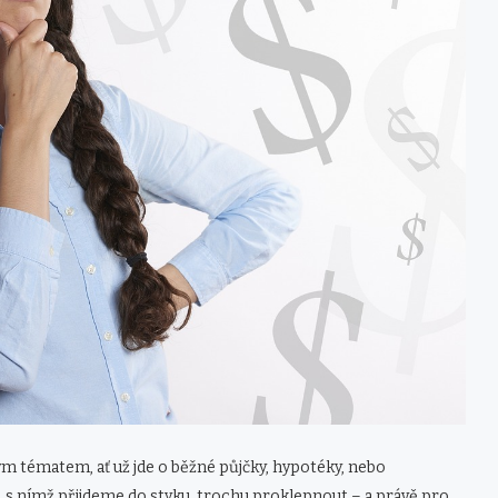
ým tématem, ať už jde o běžné půjčky, hypotéky, nebo
a, s nímž přijdeme do styku, trochu proklepnout – a právě pro