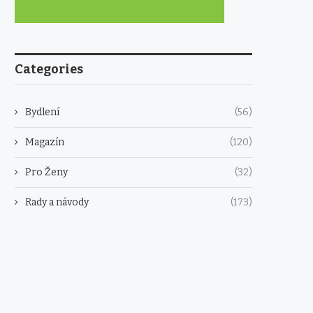
Categories
Bydlení
(56)
Magazín
(120)
Pro Ženy
(32)
Rady a návody
(173)