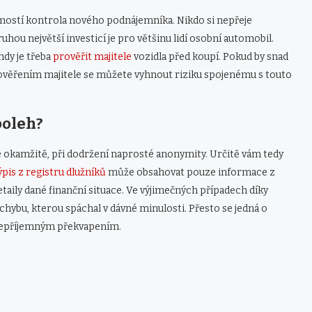
jmostí kontrola nového podnájemníka. Nikdo si nepřeje
ou největší investicí je pro většinu lidí osobní automobil.
hdy je třeba
prověřit majitele
vozidla před koupí. Pokud by snad
. Prověřením majitele se můžete vyhnout riziku spojenému s touto
poleh?
te okamžitě, při dodržení naprosté anonymity. Určitě vám tedy
ýpis z registru dlužníků
může obsahovat pouze informace z
aily dané finanční situace. Ve výjimečných případech díky
hybu, kterou spáchal v dávné minulosti. Přesto se jedná o
 nepříjemným překvapením.