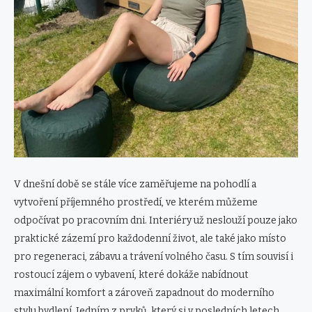
V dnešní době se stále více zaměřujeme na pohodlí a
vytvoření příjemného prostředí, ve kterém můžeme
odpočívat po pracovním dni. Interiéry už neslouží pouze jako
praktické zázemí pro každodenní život, ale také jako místo
pro regeneraci, zábavu a trávení volného času. S tím souvisí i
rostoucí zájem o vybavení, které dokáže nabídnout
maximální komfort a zároveň zapadnout do moderního
stylu bydlení. Jedním z prvků, který si v posledních letech