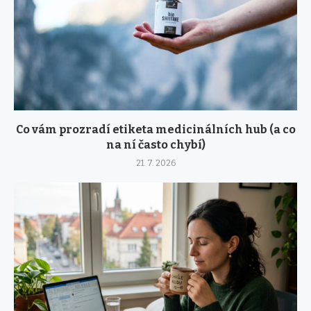
Co vám prozradí etiketa medicinálních hub (a co
na ní často chybí)
21. 7. 2026