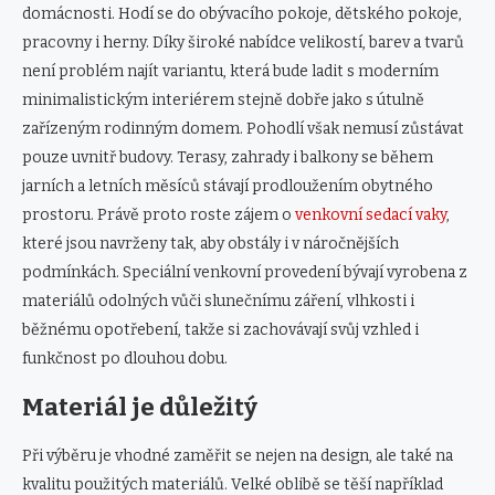
domácnosti. Hodí se do obývacího pokoje, dětského pokoje,
pracovny i herny. Díky široké nabídce velikostí, barev a tvarů
není problém najít variantu, která bude ladit s moderním
minimalistickým interiérem stejně dobře jako s útulně
zařízeným rodinným domem. Pohodlí však nemusí zůstávat
pouze uvnitř budovy. Terasy, zahrady i balkony se během
jarních a letních měsíců stávají prodloužením obytného
prostoru. Právě proto roste zájem o
venkovní sedací vaky
,
které jsou navrženy tak, aby obstály i v náročnějších
podmínkách. Speciální venkovní provedení bývají vyrobena z
materiálů odolných vůči slunečnímu záření, vlhkosti i
běžnému opotřebení, takže si zachovávají svůj vzhled i
funkčnost po dlouhou dobu.
Materiál je důležitý
Při výběru je vhodné zaměřit se nejen na design, ale také na
kvalitu použitých materiálů. Velké oblibě se těší například