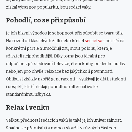
získal výraznou popularitu, jsou sedací vaky.
Pohodlí, co se přizpůsobí
Jejich hlavní výhodou je schopnost přizpůsobit se tvaru těla.
Na rozdíl od klasických židlí nebo křesel
sedací vak
netlačí na
konkrétní partie a umožňují zaujmout polohu, která je
uživateli nejpohodlnější. Díky tomu jsou ideální pro
odpočinek při sledování televize, čtení knihy, poslechu hudby
nebo jen pro chvíle relaxace bez jakýchkoli povinností.
Oblibu si získaly napříč generacemi – využívají je děti, studenti
i dospělí, kteří hledají pohodlnou alternativu ke
standardnímu nábytku.
Relax i venku
Velkou předností sedacích vaků je také jejich univerzálnost.
Snadno se přemisťují a mohou sloužit v různých částech