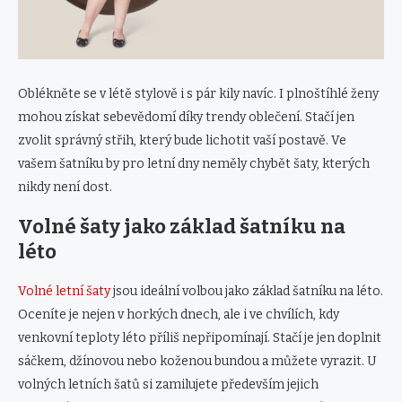
Oblékněte se v létě stylově i s pár kily navíc. I plnoštíhlé ženy
mohou získat sebevědomí díky trendy oblečení. Stačí jen
zvolit správný střih, který bude lichotit vaší postavě. Ve
vašem šatníku by pro letní dny neměly chybět šaty, kterých
nikdy není dost.
Volné šaty jako základ šatníku na
léto
Volné letní šaty
jsou ideální volbou jako základ šatníku na léto.
Oceníte je nejen v horkých dnech, ale i ve chvílích, kdy
venkovní teploty léto příliš nepřipomínají. Stačí je jen doplnit
sáčkem, džínovou nebo koženou bundou a můžete vyrazit. U
volných letních šatů si zamilujete především jejich