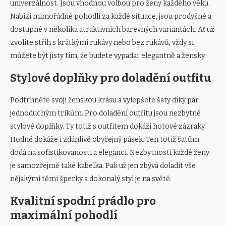
univerzálnost. Jsou vhodnou volbou pro ženy každého věku.
Nabízí mimořádné pohodlí za každé situace, jsou prodyšné a
dostupné v několika atraktivních barevných variantách. Ať už
zvolíte střih s krátkými rukávy nebo bez rukávů, vždy si
můžete být jisty tím, že budete vypadat elegantně a žensky.
Stylové doplňky pro doladění outfitu
Podtrhněte svoji ženskou krásu a vylepšete šaty díky pár
jednoduchým trikům. Pro doladění outfitu jsou nezbytné
stylové doplňky. Ty totiž s outfitem dokáží hotové zázraky.
Hodně dokáže i zdánlivě obyčejný pásek. Ten totiž šatům
dodá na sofistikovanosti a eleganci. Nezbytností každé ženy
je samozřejmě také kabelka. Pak už jen zbývá doladit vše
nějakými těmi šperky a dokonalý styl je na světě.
Kvalitní spodní prádlo pro
maximální pohodlí