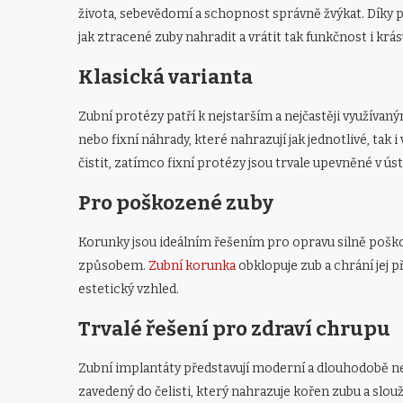
života, sebevědomí a schopnost správně žvýkat. Díky 
jak ztracené zuby nahradit a vrátit tak funkčnost i krá
Klasická varianta
Zubní protézy patří k nejstarším a nejčastěji využív
nebo fixní náhrady, které nahrazují jak jednotlivé, tak
čistit, zatímco fixní protézy jsou trvale upevněné v ús
Pro poškozené zuby
Korunky jsou ideálním řešením pro opravu silně poško
způsobem.
Zubní korunka
obklopuje zub a chrání jej 
estetický vzhled.
Trvalé řešení pro zdraví chrupu
Zubní implantáty představují moderní a dlouhodobě ne
zavedený do čelisti, který nahrazuje kořen zubu a slo