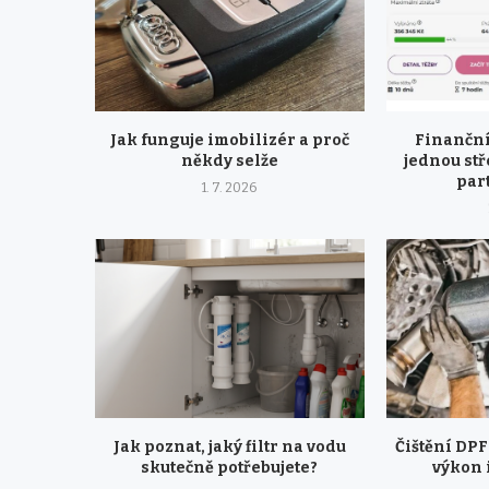
Jak funguje imobilizér a proč
Finanční
někdy selže
jednou stř
part
1. 7. 2026
Jak poznat, jaký filtr na vodu
Čištění DPF 
skutečně potřebujete?
výkon 