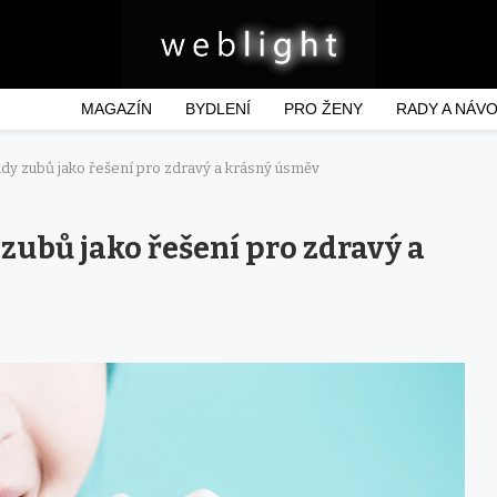
MAGAZÍN
BYDLENÍ
PRO ŽENY
RADY A NÁV
dy zubů jako řešení pro zdravý a krásný úsměv
ubů jako řešení pro zdravý a