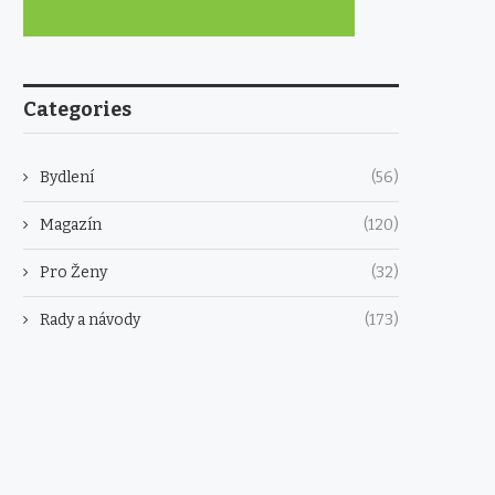
Categories
Bydlení
(56)
Magazín
(120)
Pro Ženy
(32)
Rady a návody
(173)