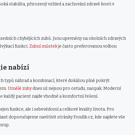
ysoká stabilita, přirozený vzhled a zachování zdravé kosti v
ousedních chybějících zubů. Jsou upevněny na okolních zdravých
žvýkací funkci.
Zubní můstek
je často preferovanou volbou
ie nabízí
ích typů náhrad a kombinací, které dokážou plně pokrýt
vem.
Umělé zuby
dnes už nejsou pro ostudu, naopak. Moderní
, že každý pacient najde vhodné a komfortní řešení.
jen funkce, ale i sebevědomí a celkové kvality života. Pro
riant doporučujeme navštívit stránky Fondik.cz, kde najdete vše
hrup.