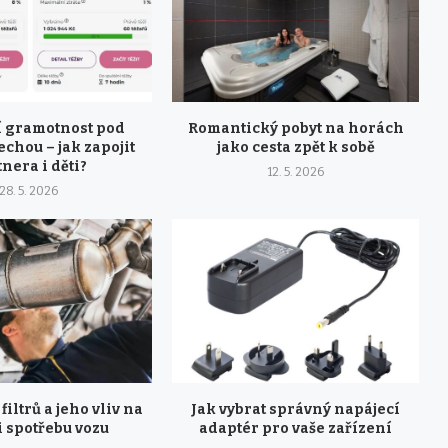
 gramotnost pod
Romantický pobyt na horách
echou – jak zapojit
jako cesta zpět k sobě
nera i děti?
12. 5. 2026
28. 5. 2026
filtrů a jeho vliv na
Jak vybrat správný napájecí
i spotřebu vozu
adaptér pro vaše zařízení