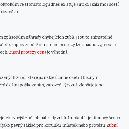
pokrokům ve stomatologii dnes existuje široká škála možností,
su úsměvu.
aným způsobům náhrady chybějících zubů. Jsou to snímatelné
 i větší skupiny zubů. Snímatelné protézy lze snadno vyjmout a
tech.
Zubní protézy cena
je výhodná.
zených zubů, které již nelze účinně ošetřit běžným
před dalším poškozením, zároveň výrazně zlepšuje jeho
jefektivnější způsob náhrady zubů. Implantát je titanový šroub
uží jako pevný základ pro korunku, můstek nebo protézu.
Zubní