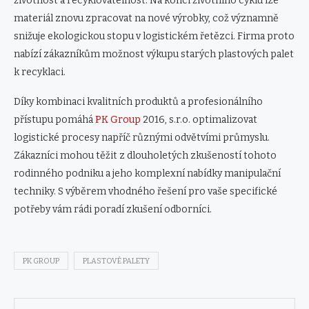
životnost a recyklovatelnost. Na konci životního cyklu lze
materiál znovu zpracovat na nové výrobky, což významně
snižuje ekologickou stopu v logistickém řetězci. Firma proto
nabízí zákazníkům možnost výkupu starých plastových palet
k recyklaci.
Díky kombinaci kvalitních produktů a profesionálního
přístupu pomáhá
PK Group
2016, s.r.o. optimalizovat
logistické procesy napříč různými odvětvími průmyslu.
Zákazníci mohou těžit z dlouholetých zkušeností tohoto
rodinného podniku a jeho komplexní nabídky manipulační
techniky. S výběrem vhodného řešení pro vaše specifické
potřeby vám rádi poradí zkušení odborníci.
PK GROUP
PLASTOVÉ PALETY