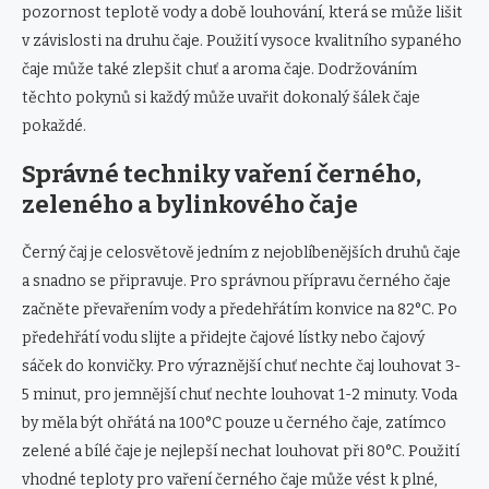
pozornost teplotě vody a době louhování, která se může lišit
v závislosti na druhu čaje. Použití vysoce kvalitního sypaného
čaje může také zlepšit chuť a aroma čaje. Dodržováním
těchto pokynů si každý může uvařit dokonalý šálek čaje
pokaždé.
Správné techniky vaření černého, ​​
zeleného a bylinkového čaje
Černý čaj je celosvětově jedním z nejoblíbenějších druhů čaje
a snadno se připravuje. Pro správnou přípravu černého čaje
začněte převařením vody a předehřátím konvice na 82°C. Po
předehřátí vodu slijte a přidejte čajové lístky nebo čajový
sáček do konvičky. Pro výraznější chuť nechte čaj louhovat 3-
5 minut, pro jemnější chuť nechte louhovat 1-2 minuty. Voda
by měla být ohřátá na 100°C pouze u černého čaje, zatímco
zelené a bílé čaje je nejlepší nechat louhovat při 80°C. Použití
vhodné teploty pro vaření černého čaje může vést k plné,