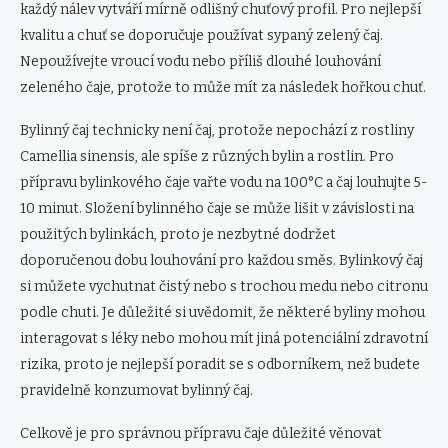
každý nálev vytváří mírně odlišný chuťový profil. Pro nejlepší
kvalitu a chuť se doporučuje používat sypaný zelený čaj.
Nepoužívejte vroucí vodu nebo příliš dlouhé louhování
zeleného čaje, protože to může mít za následek hořkou chuť.
Bylinný čaj technicky není čaj, protože nepochází z rostliny
Camellia sinensis, ale spíše z různých bylin a rostlin. Pro
přípravu bylinkového čaje vařte vodu na 100°C a čaj louhujte 5-
10 minut. Složení bylinného čaje se může lišit v závislosti na
použitých bylinkách, proto je nezbytné dodržet
doporučenou dobu louhování pro každou směs. Bylinkový čaj
si můžete vychutnat čistý nebo s trochou medu nebo citronu
podle chuti. Je důležité si uvědomit, že některé byliny mohou
interagovat s léky nebo mohou mít jiná potenciální zdravotní
rizika, proto je nejlepší poradit se s odborníkem, než budete
pravidelně konzumovat bylinný čaj.
Celkově je pro správnou přípravu čaje důležité věnovat