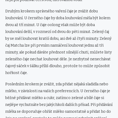
Druhým krokem správného vaření čaje je zvážit dobu
louhování. U černého čaje by doba louhování měla být kolem
dvou až tří minut. U čaje oolong však může být doba
louhování delší, v rozmezí od dvou do pěti minut. Zelený čaj
by se měl louhovat kratší dobu, asi dvě až čtyři minuty. Zelený
čaj Matcha lze při prvním namáčení louhovat jednu až tři
minuty, ale pokud dáváte přednost silnější chuti, můžete listy
zeleného čaje nechat louhovat déle. Je nezbytné nenechávat
čajový sáček v šálku příliš dlouho, protože to může způsobit
hořkost čaje.
Posledním krokem je zvážit, zda přidat nějaká sladidla nebo
mléko, v závislosti na vašich preferencích. U černého čaje je
běžné přidávat mléko a cukr, zatímco zelené a bílé čaje si
nejlépe vychutnáte bez jakýchkoli dalších přísad. Při přidávání
mléka se doporučuje ohřát mléko samostatně a přidat ho do