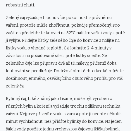
robustní chuti.
Zelený čaj vyžaduje trochu více pozornosti správnému
vaření, protože může zhořknout, pokud je přemočený. Pro
začátek předehřejte konvici na 82°C nalitím vařící vody a poté
ji vylijte. Přidejte lístky zeleného čaje do konvice a nalijte na
lístky vodu o vhodné teplotě . Čaj louhujte 2-4 minuty v
závislosti na požadované síle a poté lístky sceďte. Ze
zeleného čaje lze připravit dvě až tři nálevy, přičemž doba
louhování se prodlužuje. Dodržováním těchto kroků můžete
dosáhnout jemného, ​​osvěžujícího chuťového profilu pro váš
zelený čaj.
Bylinný čaj, také známý jako tisane, může být vyroben z
různých bylin a koření a vyžaduje trochu odlišnou techniku ​​
vaření. Nejprve přiveďte vodu k varu a poté ji nechte několik
minut vychladnout, než přidáte bylinky do konvice. Na jeden
šálek vody použijte jednu vrchovatou čajovou lžičku bylinek.