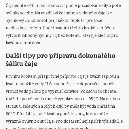
Čaj nechte 5-10 minut louhovat podle požadované síly a poté
bylinky sceďte. Na rozdíl od černého a zeleného čaje lze
bylinkový čaj louhovat při jakékoli teplotě, protože
neobsahuje kofein. Dodržováním těchto kroků si můžete
vytvořit lahodný bylinný čaj bez kofeinu, který je ideální pro
každou denní dobu.
Další tipy pro přípravu dokonalého
šálku čaje
Prvním krokem při správné přípravě čaje je zvážit teplotu a
kvalitu použité vody. U černého čaje se doporučuje použít
vroucí vodu přímo po vypnutí konvice. Pokud však chcete,
můžete použít vodu mírně vychlazenou na 95 °C. Na druhou
stranu u zelených a bílých čajů by měla být voda ohřátá na
80°C. Důležitá je také kvalita použité vody, která může
výrazně ovlivnit chuť čaje. Pro dosažení nejlepších výsledků je
nejlepší používat čerstvou, filtrovanou vodu.