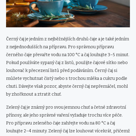
Černý čaj je jedním z nejběžnějších druhů čaje a je také jedním
z nejjednodušších na přípravu. Pro správnou přípravu
černého čaje převařte vodu na 100 °C a čaj louhujte 3–5 minut.
Pokud používáte sypaný čaj z listů, použijte čajové sítko nebo
louhovač k přecezení listů před podáváním. Černý čaj si
můžete vychutnat čistý nebo s trochou mléka a cukru podle
chuti. Dávejte však pozor, abyste černý čaj nepřemáčel, mohl
by zhořknout a ztratit chuť.
Zelený čaj je známý pro svou jemnou chuť a četné zdravotní
přínosy, ale jeho správné vaření vyžaduje trochu více péče.
Pro přípravu zeleného čaje zahřejte vodu na 80 °C a čaj
louhujte 2–4 minuty. Zelený čaj lze louhovat vícekrát, přičemž