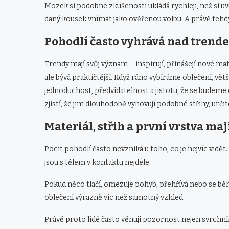
Mozek si podobné zkušenosti ukládá rychleji, než si
daný kousek vnímat jako ověřenou volbu. A právě tehd
Pohodlí často vyhrává nad trend
Trendy mají svůj význam – inspirují, přinášejí nové m
ale bývá praktičtější. Když ráno vybíráme oblečení, vě
jednoduchost, předvídatelnost a jistotu, že se budem
zjistí, že jim dlouhodobě vyhovují podobné střihy, urč
Materiál, střih a první vrstva maj
Pocit pohodlí často nevzniká u toho, co je nejvíc vidět. 
jsou s tělem v kontaktu nejdéle.
Pokud něco tlačí, omezuje pohyb, přehřívá nebo se bě
oblečení výrazně víc než samotný vzhled.
Právě proto lidé často věnují pozornost nejen svrchní