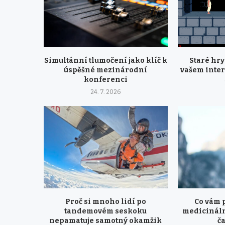
Simultánní tlumočení jako klíč k
Staré hr
úspěšné mezinárodní
vašem inte
konferenci
24. 7. 2026
Proč si mnoho lidí po
Co vám 
tandemovém seskoku
medicináln
nepamatuje samotný okamžik
ča