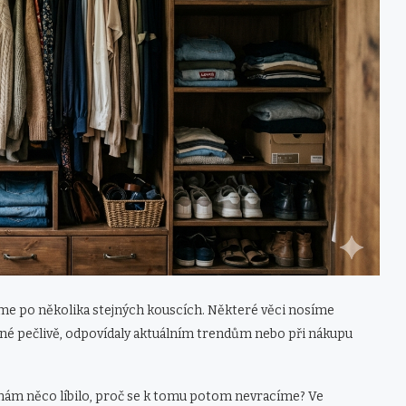
áme po několika stejných kouscích. Některé věci nosíme
rané pečlivě, odpovídaly aktuálním trendům nebo při nákupu
 nám něco líbilo, proč se k tomu potom nevracíme? Ve