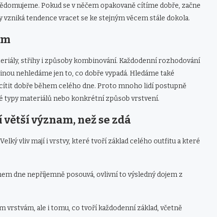
 uvědomujeme. Pokud se v něčem opakovaně cítíme dobře, začne
y vzniká tendence vracet se ke stejným věcem stále dokola.
em
ateriály, střihy i způsoby kombinování. Každodenní rozhodování
tšinou nehledáme jen to, co dobře vypadá. Hledáme také
e cítit dobře během celého dne. Proto mnoho lidí postupně
ité typy materiálů nebo konkrétní způsob vrstvení.
í větší význam, než se zdá
Velký vliv mají i vrstvy, které tvoří základ celého outfitu a které
hem dne nepříjemně posouvá, ovlivní to výsledný dojem z
m vrstvám, ale i tomu, co tvoří každodenní základ, včetně