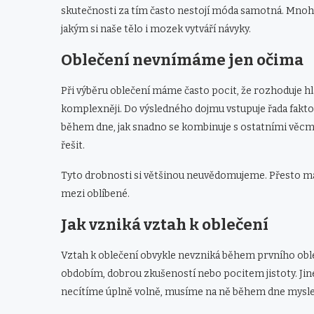
skutečnosti za tím často nestojí móda samotná. Mnohe
jakým si naše tělo i mozek vytváří návyky.
Oblečení nevnímáme jen očima
Při výběru oblečení máme často pocit, že rozhoduje 
komplexněji. Do výsledného dojmu vstupuje řada fakto
během dne, jak snadno se kombinuje s ostatními věcm
řešit.
Tyto drobnosti si většinou neuvědomujeme. Přesto mají 
mezi oblíbené.
Jak vzniká vztah k oblečení
Vztah k oblečení obvykle nevzniká během prvního oble
obdobím, dobrou zkušeností nebo pocitem jistoty. Jin
necítíme úplně volně, musíme na ně během dne myslet