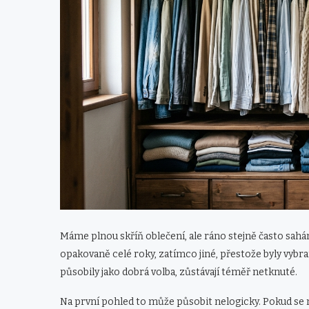
Máme plnou skříň oblečení, ale ráno stejně často sah
opakovaně celé roky, zatímco jiné, přestože byly vyb
působily jako dobrá volba, zůstávají téměř netknuté.
Na první pohled to může působit nelogicky. Pokud se