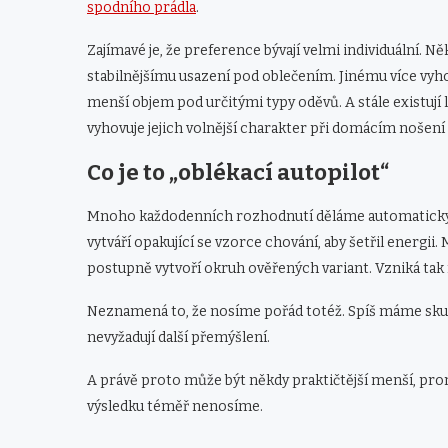
spodního prádla
.
Zajímavé je, že preference bývají velmi individuální. 
stabilnějšímu usazení pod oblečením. Jinému více vyh
menší objem pod určitými typy oděvů. A stále existují l
vyhovuje jejich volnější charakter při domácím nošen
Co je to „oblékací autopilot“
Mnoho každodenních rozhodnutí děláme automaticky a
vytváří opakující se vzorce chování, aby šetřil energ
postupně vytvoří okruh ověřených variant. Vzniká ta
Neznamená to, že nosíme pořád totéž. Spíš máme skup
nevyžadují další přemýšlení.
A právě proto může být někdy praktičtější menší, prom
výsledku téměř nenosíme.