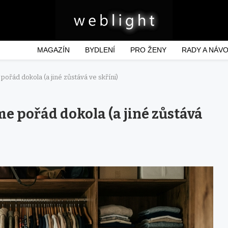
MAGAZÍN
BYDLENÍ
PRO ŽENY
RADY A NÁV
ořád dokola (a jiné zůstává ve skříni)
e pořád dokola (a jiné zůstává