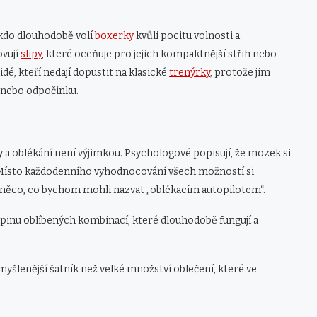
Někdo dlouhodobě volí
boxerky
kvůli pocitu volnosti a
ovují
slipy
, které oceňuje pro jejich kompaktnější střih nebo
idé, kteří nedají dopustit na klasické
trenýrky
, protože jim
í nebo odpočinku.
 oblékání není výjimkou. Psychologové popisují, že mozek si
ii. Místo každodenního vyhodnocování všech možností si
k něco, co bychom mohli nazvat „oblékacím autopilotem“.
inu oblíbených kombinací, které dlouhodobě fungují a
yšlenější šatník než velké množství oblečení, které ve