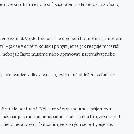
m větší roli hraje pohodlí, každodenní zkušenost a způsob,
hlavně vzhled. Ve skutečnosti ale oblečení hodnotíme mnohem
rů – jak se v daném kousku pohybujeme, jak reaguje materiál
i nebo jak často musíme něco upravovat, narovnávat nebo
překvapivě velký vliv na to, jestli dané oblečení zařadíme
čení, ale postupně. Některé věci si spojíme s příjemným
é nás naopak mohou nenápadně rušit – třeba tím, že se v nich
 nebo neodpovídají situacím, ve kterých se pohybujeme.