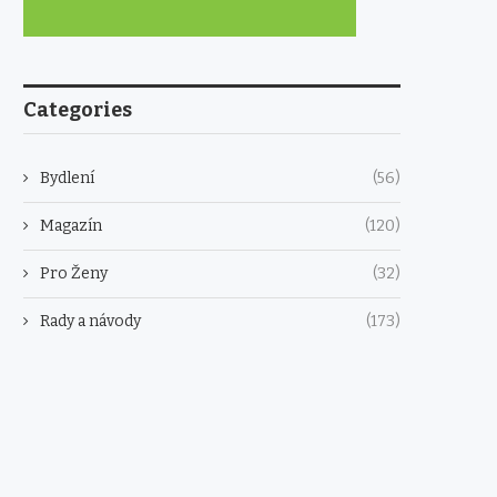
Categories
Bydlení
(56)
Magazín
(120)
Pro Ženy
(32)
Rady a návody
(173)