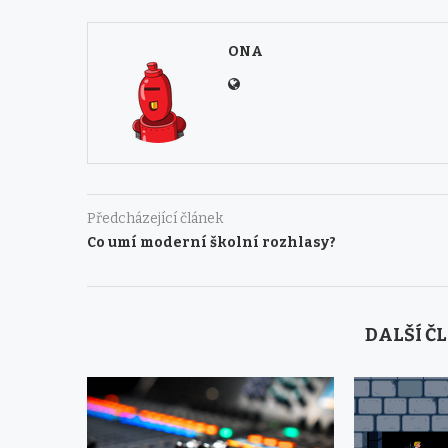
ONA
Předcházející článek
Co umí moderní školní rozhlasy?
DALŠÍ Č