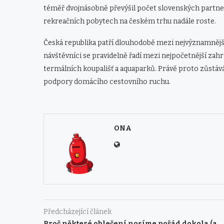
téměř dvojnásobně převýšil počet slovenských partner
rekreačních pobytech na českém trhu nadále roste.
Česká republika patří dlouhodobě mezi nejvýznamnějš
návštěvníci se pravidelně řadí mezi nejpočetnější zahra
termálních koupališť a aquaparků. Právě proto zůstáv
podpory domácího cestovního ruchu.
ONA
Předcházející článek
Proč některé oblečení nosíme pořád dokola (a