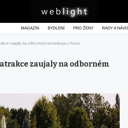
MAGAZÍN
BYDLENÍ
PRO ŽENY
RADY A NÁV
trakce zaujaly na odborném workshopu v Praze
 atrakce zaujaly na odborném