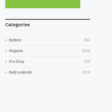
Categories
Bydlení
(56)
Magazín
(120)
Pro Ženy
(32)
Rady a návody
(173)