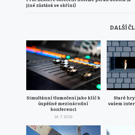
jiné zůstává ve skříni)
DALŠÍ Č
Simultánní tlumočení jako klíč k
Staré hr
úspěšné mezinárodní
vašem inte
konferenci
24. 7. 2026