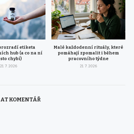
prozradí etiketa
Malé každodenní rituály, které
ích hub (a co na ní
pomáhají zpomalit i během
sto chybí)
pracovního týdne
21. 7. 2026
21. 7. 2026
AT KOMENTÁŘ