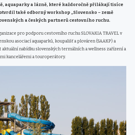
, aquaparky a lázně, které každoročně přilákají tisíce
potvrdil také odborný workshop „Slovensko – země
 slovenských a českých partnerů cestovního ruchu.
organizace pro podporu cestovního ruchu SLOVAKIA TRAVEL v
enskou asociací aquaparků, koupališť a plováren (SAAKP) a
t aktuální nabídku slovenských termálních a wellness zařízení a
ními kancelářemi a touroperátory.