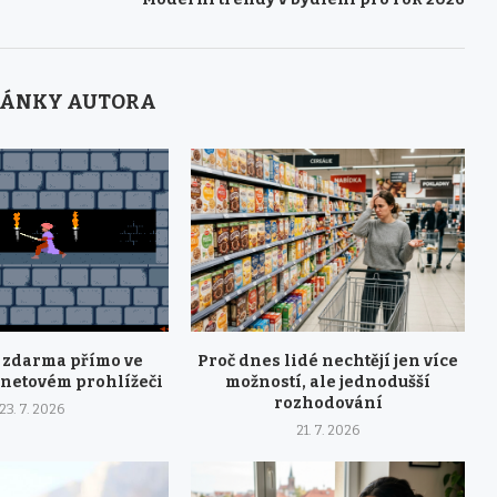
LÁNKY AUTORA
y zdarma přímo ve
Proč dnes lidé nechtějí jen více
rnetovém prohlížeči
možností, ale jednodušší
rozhodování
23. 7. 2026
21. 7. 2026