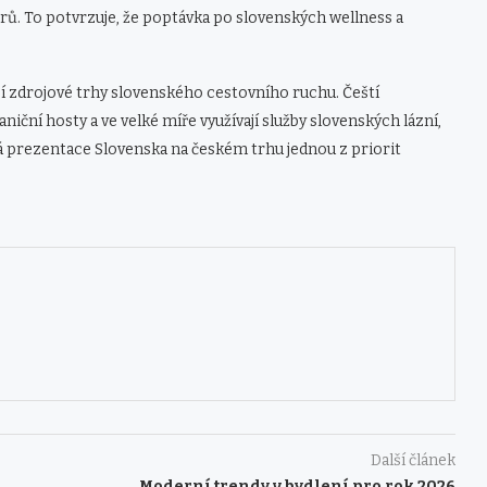
ů. To potvrzuje, že poptávka po slovenských wellness a
í zdrojové trhy slovenského cestovního ruchu. Čeští
niční hosty a ve velké míře využívají služby slovenských lázní,
á prezentace Slovenska na českém trhu jednou z priorit
Další článek
Moderní trendy v bydlení pro rok 2026