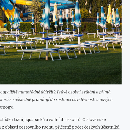
koupaliště mimořádně důležitý. Právě osobní setkání a přímá
terá se následně promítají do rostoucí návštěvnosti a nových
Somogyi.
abídku lázní, aquaparků a vodních resortů. O slovenské
ů z oblasti cestovního ruchu, přičemž počet českých účastníků