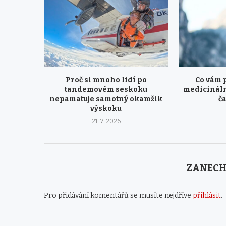
Proč si mnoho lidí po
Co vám 
tandemovém seskoku
medicináln
nepamatuje samotný okamžik
ča
výskoku
21. 7. 2026
ZANECH
Pro přidávání komentářů se musíte nejdříve
přihlásit
.