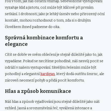
roli v tom, jak nás ostatní vnímají. Sebevědomé vystupování
vyzařuje klid a jistotu, což může být klíčové při prvním
setkání. I drobnosti, jako je lehký úsměv nebo přirozený oční
kontakt, mohou rozhodnout o tom, zda si s druhým
člověkem ihned padneme do oka.
Správná kombinace komfortu a
elegance
Cítit se dobře ve svém oblečení je stejně důležité jako to, jak
vypadáme. Pokud se necítíme pohodlně, náš nesvůj pocit se
odráží v našem vystupování. Skvělým řešením může být
pohodlný a elegantní
kardigan
, který dodá outfitu šmrnc, ale
zároveň neomezí pohyb a přidá pocit komfortu.
Hlas a způsob komunikace
Náš hlas a způsob vyjadřování jsou stejně důležité jako náš
vzhled. Jasná a srozumitelná řeč, vyvážená intonace a