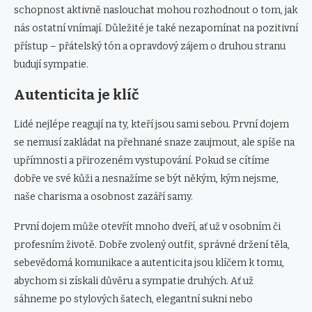
schopnost aktivně naslouchat mohou rozhodnout o tom, jak
nás ostatní vnímají. Důležité je také nezapomínat na pozitivní
přístup – přátelský tón a opravdový zájem o druhou stranu
budují sympatie.
Autenticita je klíč
Lidé nejlépe reagují na ty, kteří jsou sami sebou. První dojem
se nemusí zakládat na přehnané snaze zaujmout, ale spíše na
upřímnosti a přirozeném vystupování. Pokud se cítíme
dobře ve své kůži a nesnažíme se být někým, kým nejsme,
naše charisma a osobnost zazáří samy.
První dojem může otevřít mnoho dveří, ať už v osobním či
profesním životě. Dobře zvolený outfit, správné držení těla,
sebevědomá komunikace a autenticita jsou klíčem k tomu,
abychom si získali důvěru a sympatie druhých. Ať už
sáhneme po stylových šatech, elegantní sukni nebo