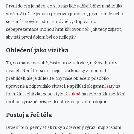
První dojem je něco, co si o nás lidé udělají během několika
vteřin. Ať už se jedná o pracovní pohovor, první rande nebo
setkání s novými lidmi, správné vystupování a
sebeprezentace mohou hrát klíčovou roli. Jak tedy zajistit,
aby náš první dojem byl co nejlepší?
Oblečení jako vizitka
To, co máme na sobě, často prozradí více, než bychom si
mysleli. Není třeba mít nejdražší kousky z módních
přehlídek, ale je důležité, aby naše oblečení působilo
upraveně a odpovídalo situaci. Například elegantní
šaty
na
formální schůzku nebo stylová
sukně
na neformální setkání
mohou výrazně přispět k dobrému prvnímu dojmu.
Postoj a řeč těla
Držení těla, pevný stisk ruky a otevřený výraz hrají zásadní